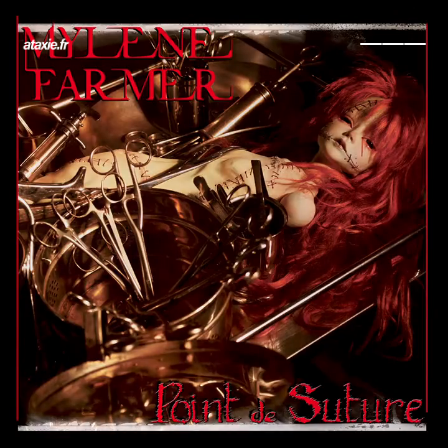
← Retour
Ajouter à ma collection
Ajouter à ma wishlist
Comparer cet objet
Voir ma collection