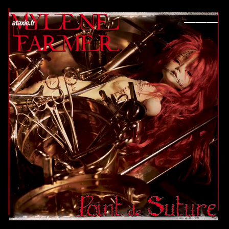
← Retour
Ajouter à ma collection
Ajouter à ma wishlist
Comparer cet objet
Voir ma collection