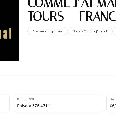
COMME J’AI MAL
TOURS – FRANC
Ère · Anamorphosée
Projet · Comme j'ai mal
RÉFÉRENCE
DAT
Polydor 575 471-1
06