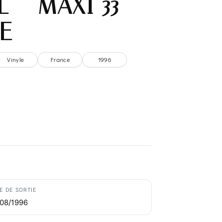
 – MAXI 33
E
Vinyle
France
1996
E DE SORTIE
/08/1996