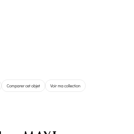
Référentiel
Boutique
Espace Membre
0,00€
Comparer cet objet
Voir ma collection