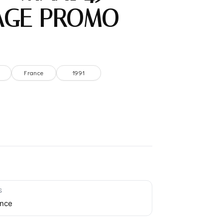
AGE PROMO –
France
1991
S
ance