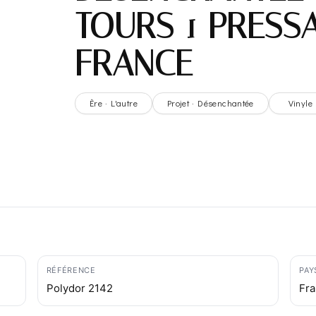
TOURS 1 PRESS
FRANCE
Ère · L'autre
Projet · Désenchantée
Vinyle
RÉFÉRENCE
PAY
Polydor 2142
Fr