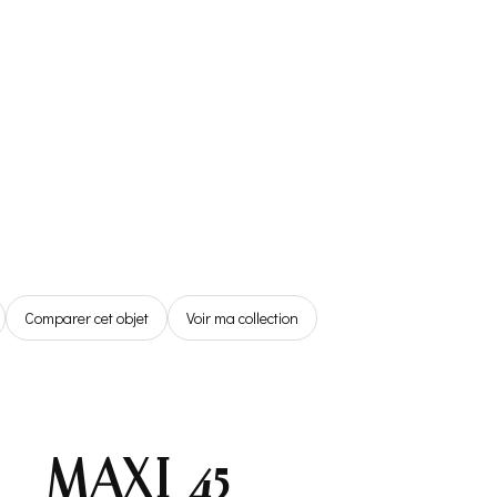
Référentiel
Boutique
Espace
Membre
0,00€
Comparer cet objet
Voir ma collection
– MAXI 45