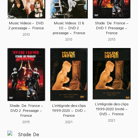
Music Videos – DVD
Music Videos II &
Stade De France –
2 pressage – France
III – DVD 2
DVD 1 Pressage –
pressage – France
France
2013
2013
2015
L’intégrale des clips
Stade De France –
L’intégrale des clips
1999-2020 limité –
DVD 2 Pressage –
1999-2020 – DVD –
DVD – France
France
France
2021
2015
2021