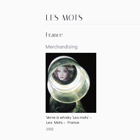
LES MOTS
France
Merchandising
Verre à whisky ‘Les mots’ –
Les Mots – France
2002