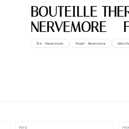
BOUTEILLE THE
NERVEMORE – 
Ère · Nevermore
Projet · Nevermore
Merch
PAYS
PRI