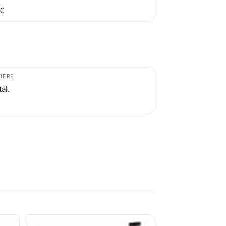
 €
IERE
al.