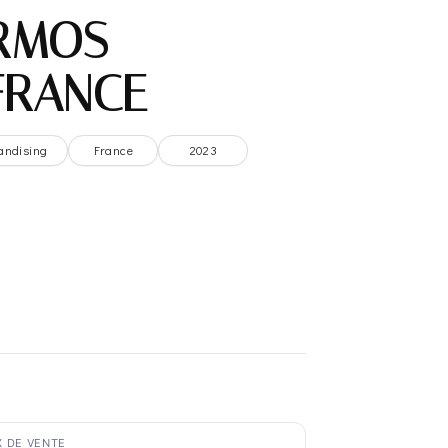
RMOS –
FRANCE
andising
France
2023
X DE VENTE