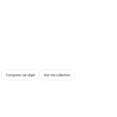
Référentiel
Boutique
Espace Membre
0,00€
Comparer cet objet
Voir ma collection