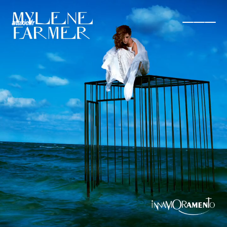
← Retour
Ajouter à ma collection
Ajouter à ma wishlist
Comparer cet objet
Voir ma collection