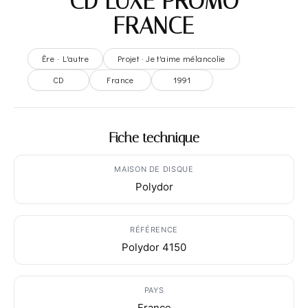
– CD LUXE PROMO –
FRANCE
Ère · L'autre
Projet · Je t'aime mélancolie
CD
France
1991
Fiche technique
MAISON DE DISQUE
Polydor
RÉFÉRENCE
Polydor 4150
PAYS
France