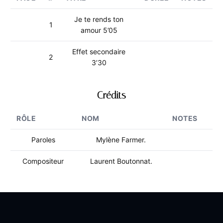
Je te rends ton
1
amour 5’05
Effet secondaire
2
3’30
Crédits
RÔLE
NOM
NOTES
Paroles
Mylène Farmer.
Compositeur
Laurent Boutonnat.