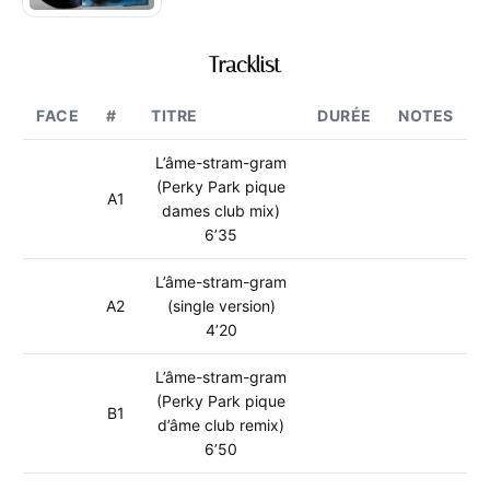
Tracklist
FACE
#
TITRE
DURÉE
NOTES
L’âme-stram-gram
(Perky Park pique
A1
dames club mix)
6’35
L’âme-stram-gram
A2
(single version)
4’20
L’âme-stram-gram
(Perky Park pique
B1
d’âme club remix)
6’50