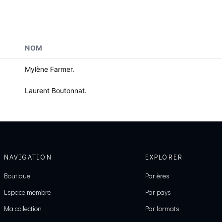
NOM
Mylène Farmer.
Laurent Boutonnat.
NAVIGATION
EXPLORER
Boutique
Par ères
Espace membre
Par pays
Ma collection
Par formats