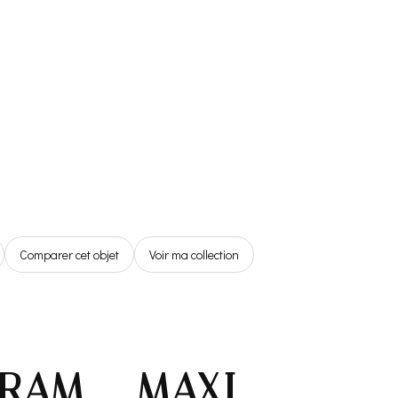
Référentiel
Boutique
Espace Membre
0,00€
Comparer cet objet
Voir ma collection
GRAM – MAXI