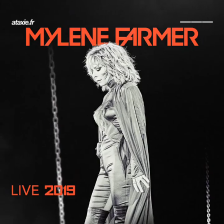
← Retour
Ajouter à ma collection
Ajouter à ma wishlist
Comparer cet objet
Voir ma collection