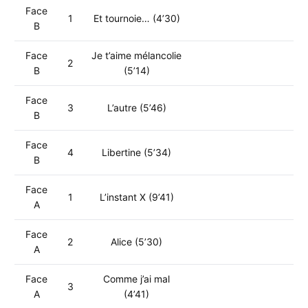
Face
1
Et tournoie… (4’30)
B
Face
Je t’aime mélancolie
2
B
(5’14)
Face
3
L’autre (5’46)
B
Face
4
Libertine (5’34)
B
Face
1
L’instant X (9’41)
A
Face
2
Alice (5’30)
A
Face
Comme j’ai mal
3
A
(4’41)