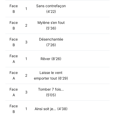
Face
Sans contrefaçon
1
B
(4’22)
Face
Mylène s’en fout
2
B
(5’36)
Face
Désenchantée
3
B
(7’26)
Face
1
Rêver (8’26)
A
Face
Laisse le vent
2
A
emporter tout (6’29)
Face
Tomber 7 fois…
3
A
(5’05)
Face
1
Ainsi soit je… (4’38)
B