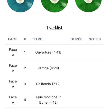
Tracklist
FACE
#
TITRE
DURÉE
NOTES
Face
1
Ouverture (4’41)
A
Face
2
Vertige (6’24)
A
Face
3
California (7’12)
A
Face
Que mon coeur
4
A
lâche (4’42)