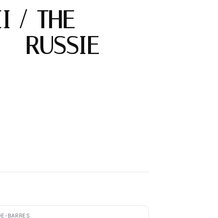
I / THE
 – RUSSIE
E-BARRES