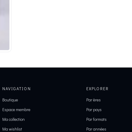
NAVIGATION
EXPLORER
Boutique
Par ères
Espace membre
Par pays
Ma collection
Par formats
Ma wishlist
Par années