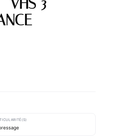
– VHS 3
ANCE
TICULARITÉ(S)
pressage