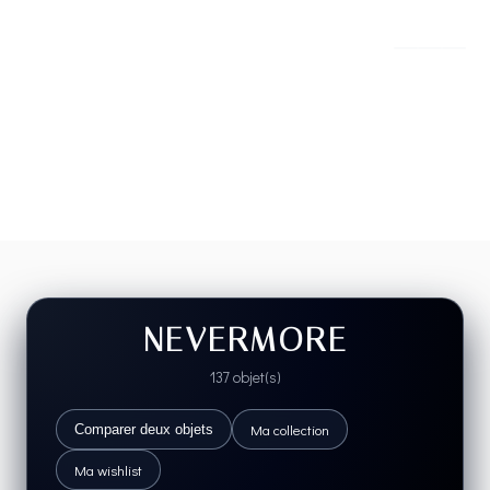
NEVERMORE
137 objet(s)
Ma collection
Comparer deux objets
Ma wishlist