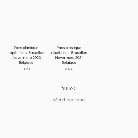
AFFICHE BUS –
Accréditation
Carte Cashless
Nevermore 2023
Bruxelles Prod du 22-
Bruxelles du 22-07-23
Stade Roi Baudouin
07-23 – Nevermore
– Nevermore 2023 –
– Belgique
2023 – Belgique
Belgique
2021
2023
2023
Pass plastique
Pass plastique
répétitions Bruxelles
répétitions Bruxelles
– Nevermore 2023 –
– Nevermore 2024 –
Belgique
Belgique
2023
2024
Suisse
Merchandising