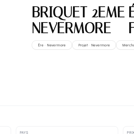
BRIQUET 2EME 
NEVERMORE – 
Ère · Nevermore
Projet · Nevermore
Merch
PAYS
PRI