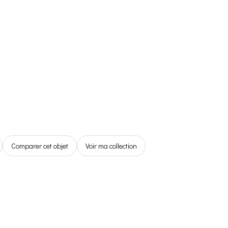
Référentiel
Boutique
Espace Membre
0,00€
Comparer cet objet
Voir ma collection