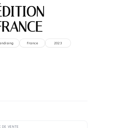
ÉDITION –
FRANCE
andising
France
2023
X DE VENTE