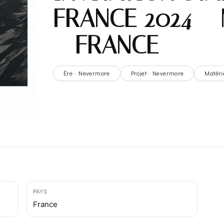
FRANCE 2024 –
– FRANCE
Ère · Nevermore
Projet · Nevermore
Matéri
PAYS
France