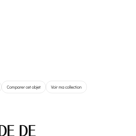
Référentiel
Boutique
Espace Membre
0,00€
Comparer cet objet
Voir ma collection
DE DE