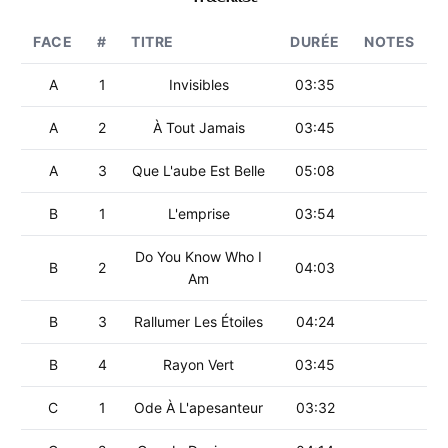
FACE
#
TITRE
DURÉE
NOTES
A
1
Invisibles
03:35
A
2
À Tout Jamais
03:45
A
3
Que L'aube Est Belle
05:08
B
1
L'emprise
03:54
Do You Know Who I
B
2
04:03
Am
B
3
Rallumer Les Étoiles
04:24
B
4
Rayon Vert
03:45
C
1
Ode À L'apesanteur
03:32