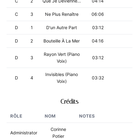
C
2
Que Je Devienne...
04:14
C
3
Ne Plus Renaître
06:06
D
1
D'un Autre Part
03:12
D
2
Bouteille À La Mer
04:16
Rayon Vert (Piano
D
3
03:12
Voix)
Invisibles (Piano
D
4
03:32
Voix)
Crédits
RÔLE
NOM
NOTES
Corinne
Administrator
Potier