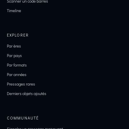
Scanner un code barres
Timeline
EXPLORER
Par ères
Par pays
Par formats
Par années
Pressages rares
Derniers objets ajoutés
COMMUNAUTÉ
Signaler un pressage manquant