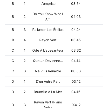
B
1
L'emprise
03:54
Do You Know Who I
B
2
04:03
Am
B
3
Rallumer Les Étoiles
04:24
B
4
Rayon Vert
03:45
C
1
Ode À L'apesanteur
03:32
C
2
Que Je Devienne...
04:14
C
3
Ne Plus Renaître
06:06
D
1
D'un Autre Part
03:12
D
2
Bouteille À La Mer
04:16
Rayon Vert (Piano
D
3
03:12
Voix)