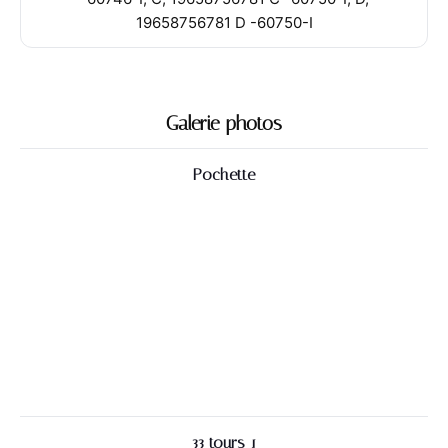
19658756781 D -60750-I
Galerie photos
Pochette
33 tours 1