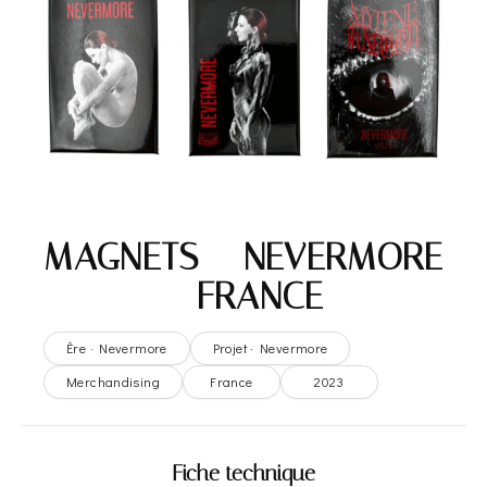
MAGNETS – NEVERMORE
– FRANCE
Ère · Nevermore
Projet · Nevermore
Merchandising
France
2023
Fiche technique