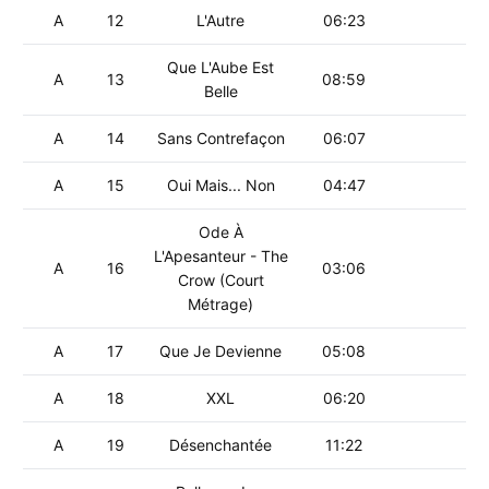
A
12
L'Autre
06:23
Que L'Aube Est
A
13
08:59
Belle
A
14
Sans Contrefaçon
06:07
A
15
Oui Mais... Non
04:47
Ode À
L'Apesanteur - The
A
16
03:06
Crow (Court
Métrage)
A
17
Que Je Devienne
05:08
A
18
XXL
06:20
A
19
Désenchantée
11:22