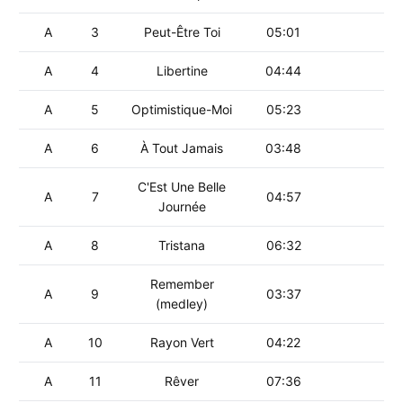
A
3
Peut-Être Toi
05:01
A
4
Libertine
04:44
A
5
Optimistique-Moi
05:23
A
6
À Tout Jamais
03:48
C'Est Une Belle
A
7
04:57
Journée
A
8
Tristana
06:32
Remember
A
9
03:37
(medley)
A
10
Rayon Vert
04:22
A
11
Rêver
07:36