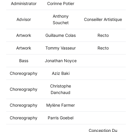
Administrator
Corinne Potier
Anthony
Advisor
Conseiller Artistique
Souchet
Artwork
Guillaume Colas
Recto
Artwork
Tommy Vasseur
Recto
Bass
Jonathan Noyce
Choreography
Aziz Baki
Christophe
Choreography
Danchaud
Choreography
Mylène Farmer
Choreography
Parris Goebel
Conception Du