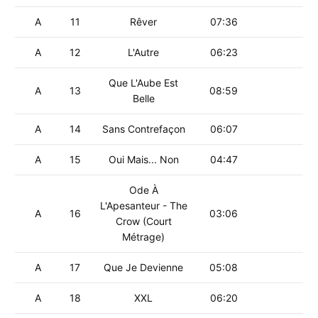
A
11
Rêver
07:36
A
12
L'Autre
06:23
Que L'Aube Est
A
13
08:59
Belle
A
14
Sans Contrefaçon
06:07
A
15
Oui Mais... Non
04:47
Ode À
L'Apesanteur - The
A
16
03:06
Crow (Court
Métrage)
A
17
Que Je Devienne
05:08
A
18
XXL
06:20