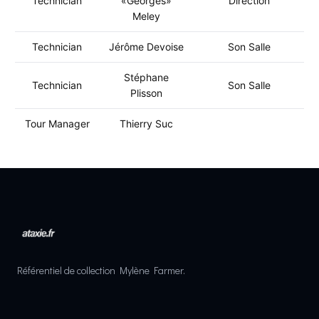
Technician
«Georges»
Direction
Meley
Technician
Jérôme Devoise
Son Salle
Stéphane
Technician
Son Salle
Plisson
Tour Manager
Thierry Suc
Référentiel de collection Mylène Farmer.