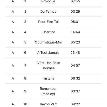
A
1
Prologue
07:55
A
2
Du Temps
03:29
A
3
Peut-Être Toi
05:01
A
4
Libertine
04:44
A
5
Optimistique-Moi
05:23
A
6
À Tout Jamais
03:48
C'Est Une Belle
A
7
04:57
Journée
A
8
Tristana
06:32
Remember
A
9
03:37
(medley)
A
10
Rayon Vert
04:22