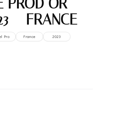
E PROD OR –
3 – FRANCE
el Pro
France
2023