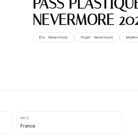
PASS PLASTIQU
NEVERMORE 202
Ère · Nevermore
Projet · Nevermore
Matéri
PAYS
France