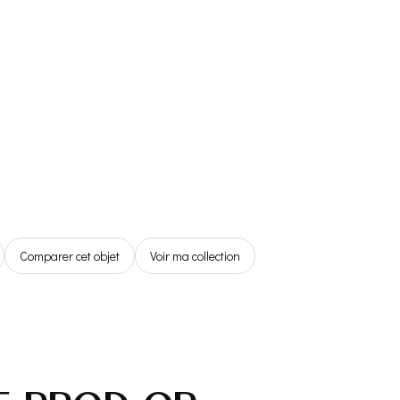
Référentiel
Boutique
Espace Membre
0,00€
Comparer cet objet
Voir ma collection