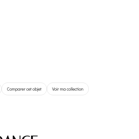
Référentiel
Boutique
Espace Membre
0,00€
Comparer cet objet
Voir ma collection