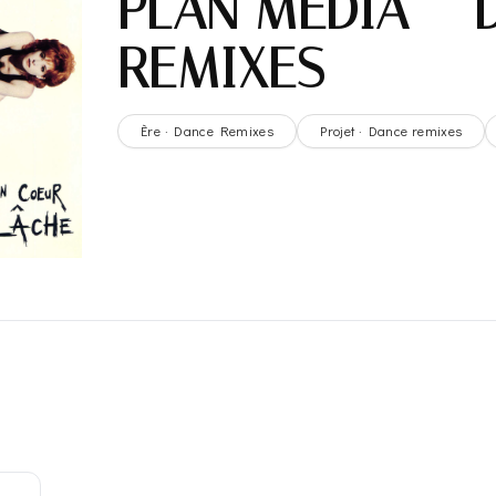
PLAN MEDIA – 
REMIXES
Ère · Dance Remixes
Projet · Dance remixes