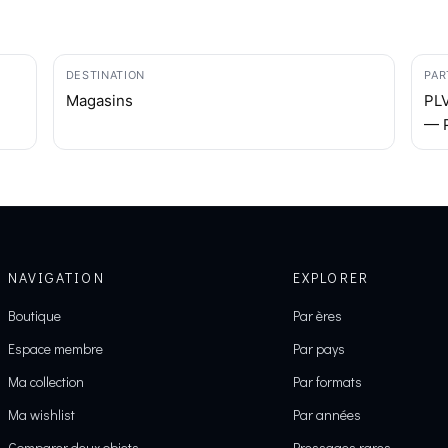
DESTINATION
PAR
Magasins
PLV
— P
NAVIGATION
EXPLORER
Boutique
Par ères
Espace membre
Par pays
Ma collection
Par formats
Ma wishlist
Par années
Comparer deux objets
Pressages rares