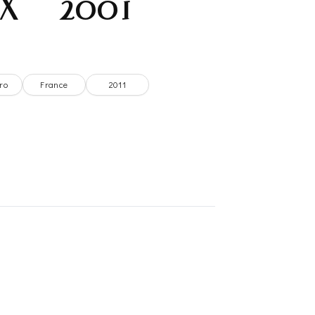
X – 2001
ro
France
2011