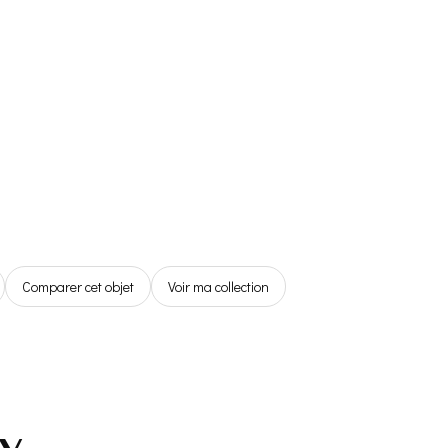
Référentiel
Boutique
Espace
Membre
0,00€
Comparer cet objet
Voir ma collection