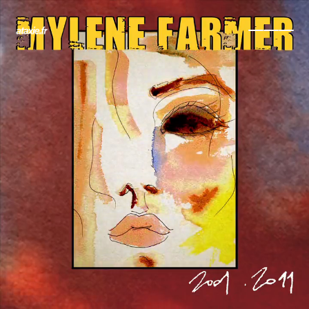
← Retour
Ajouter à ma collection
Ajouter à ma wishlist
Comparer cet objet
Voir ma collection