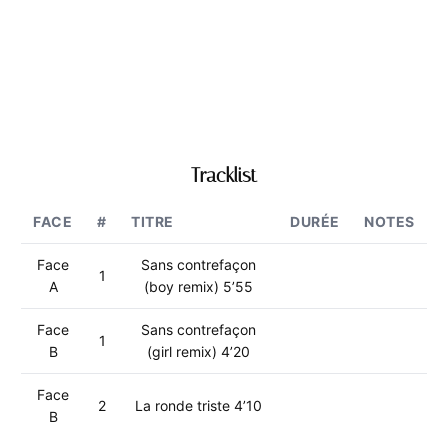
Tracklist
FACE
#
TITRE
DURÉE
NOTES
Face
Sans contrefaçon
1
A
(boy remix) 5’55
Face
Sans contrefaçon
1
B
(girl remix) 4’20
Face
2
La ronde triste 4’10
B