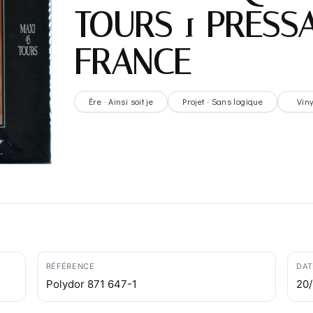
TOURS 1 PRESS
FRANCE
Ère · Ainsi soit je
Projet · Sans logique
Viny
RÉFÉRENCE
DAT
Polydor 871 647-1
20