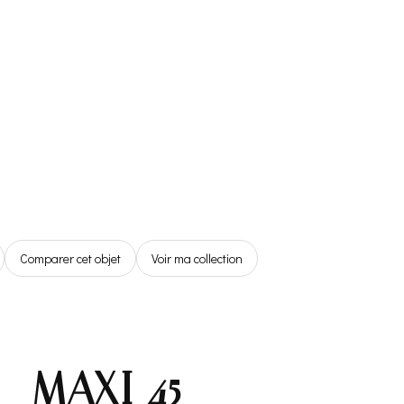
Référentiel
Boutique
Espace Membre
0,00€
Comparer cet objet
Voir ma collection
– MAXI 45