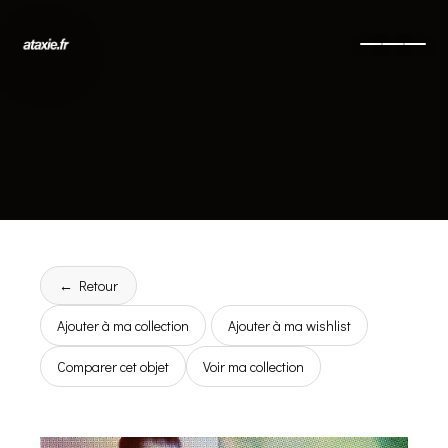
← Retour
Ajouter à ma collection
Ajouter à ma wishlist
Comparer cet objet
Voir ma collection