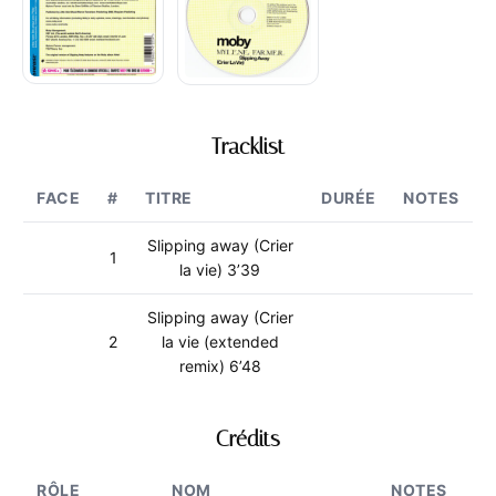
Tracklist
FACE
#
TITRE
DURÉE
NOTES
Slipping away (Crier
1
la vie) 3’39
Slipping away (Crier
2
la vie (extended
remix) 6’48
Crédits
RÔLE
NOM
NOTES