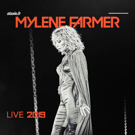
← Retour
Ajouter à ma collection
Ajouter à ma wishlist
Comparer cet objet
Voir ma collection