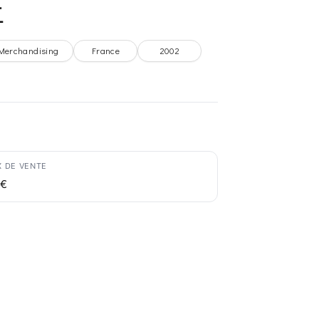
E
Merchandising
France
2002
X DE VENTE
 €