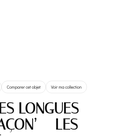
Référentiel
Boutique
Espace Membre
0,00€
Comparer cet objet
Voir ma collection
ES LONGUES
AÇON’ – LES