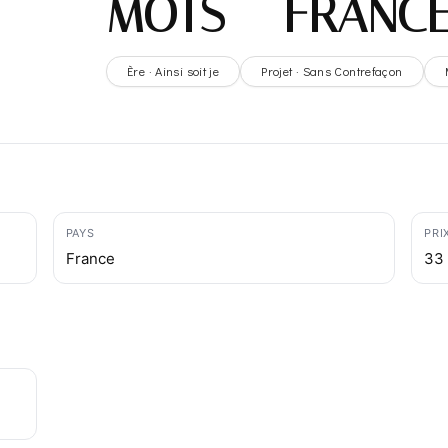
MOTS – FRANC
Ère · Ainsi soit je
Projet · Sans Contrefaçon
PAYS
PRI
France
33