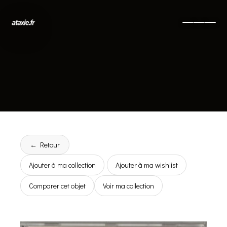
← Retour
Ajouter à ma collection
Ajouter à ma wishlist
Comparer cet objet
Voir ma collection