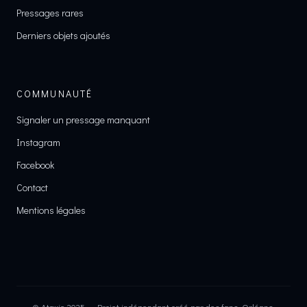
Pressages rares
Derniers objets ajoutés
COMMUNAUTÉ
Signaler un pressage manquant
Instagram
Facebook
Contact
Mentions légales
© Ataxie 2025 — Projet indépendant créé par des fans. Orléans,