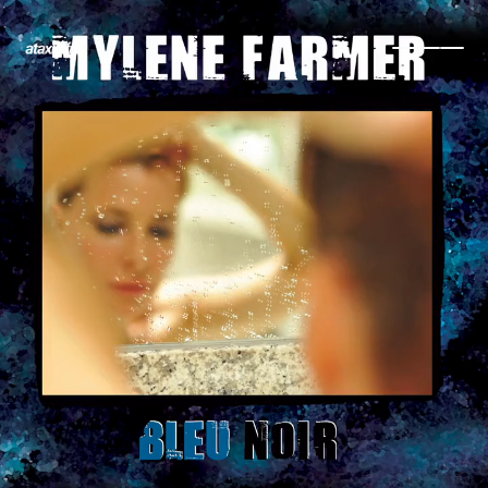
← Retour
Ajouter à ma collection
Ajouter à ma wishlist
Comparer cet objet
Voir ma collection