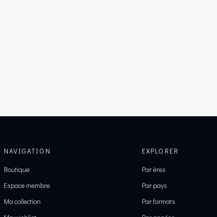
NAVIGATION
EXPLORER
Boutique
Par ères
Espace membre
Par pays
Ma collection
Par formats