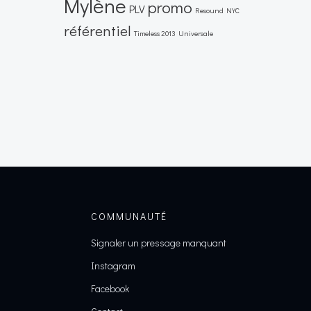
Mylène
promo
PLV
Resound NYC
référentiel
Timeless 2013
Universale
COMMUNAUTÉ
Signaler un pressage manquant
Instagram
Facebook