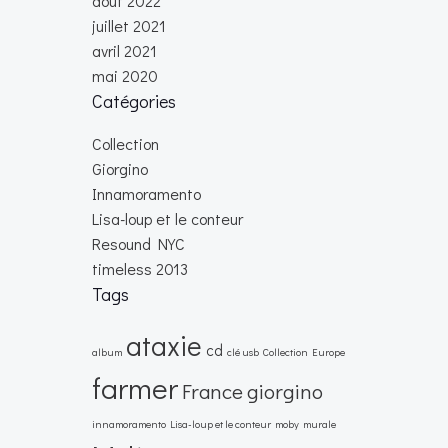
août 2022
juillet 2021
avril 2021
mai 2020
Catégories
Collection
Giorgino
Innamoramento
Lisa-loup et le conteur
Resound NYC
timeless 2013
Tags
ataxie
cd
album
clé usb
Collection
Europe
farmer
France
giorgino
innamoramento
Lisa-loup et le conteur
moby
murale