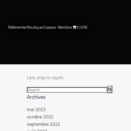
Référentiel
Boutique
Espace Membre
0,00€
Lets stay in touch:
Search
for:
Archives
mai 2023
octobre 2022
septembre 2022