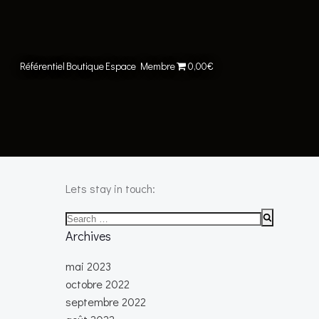
Référentiel
Boutique
Espace Membre
0,00€
Lets stay in touch:
Search
for:
Archives
mai 2023
octobre 2022
septembre 2022