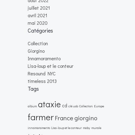
août 2022
juillet 2021
avril 2021
mai 2020
Catégories
Collection
Giorgino
Innamoramento
Lisa-loup et le conteur
Resound NYC
timeless 2013
Tags
ataxie
cd
album
clé usb
Collection
Europe
farmer
France
giorgino
innamoramento
Lisa-loup et le conteur
moby
murale