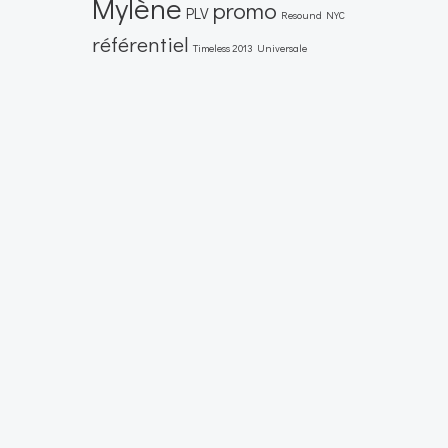
Mylène
promo
PLV
Resound NYC
référentiel
Timeless 2013
Universale