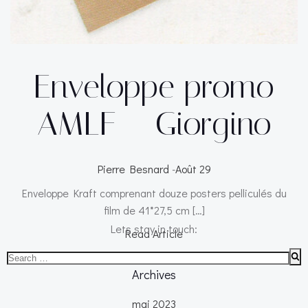
Enveloppe promo
AMLF – Giorgino
Pierre Besnard
-
Août 29
Enveloppe Kraft comprenant douze posters pelliculés du
film de 41*27,5 cm […]
Lets stay in touch:
Read Article
Search
for:
Archives
mai 2023