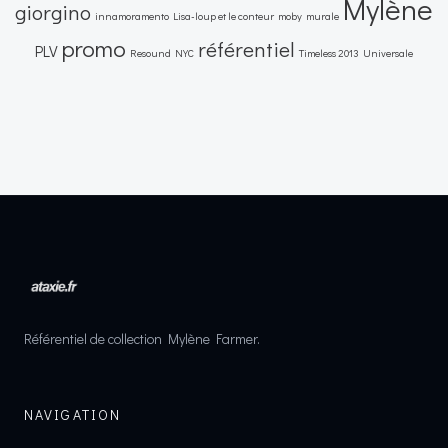
Mylène
giorgino
innamoramento
Lisa-loup et le conteur
moby
murale
promo
référentiel
PLV
Resound NYC
Timeless 2013
Universale
Référentiel de collection Mylène Farmer.
NAVIGATION