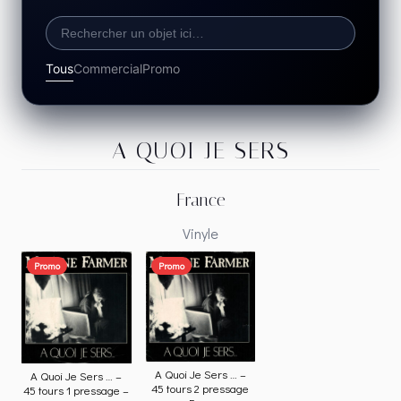
Tous
Commercial
Promo
A QUOI JE SERS
France
Vinyle
Promo
Promo
A Quoi Je Sers … –
A Quoi Je Sers … –
45 tours 2 pressage
45 tours 1 pressage –