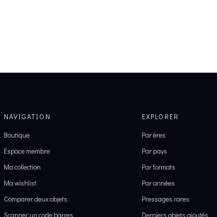
NAVIGATION
EXPLORER
Boutique
Par ères
Espace membre
Par pays
Ma collection
Par formats
Ma wishlist
Par années
Comparer deux objets
Pressages rares
Scanner un code barres
Derniers objets ajoutés