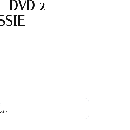
– DVD 2
SSIE
S
ssie