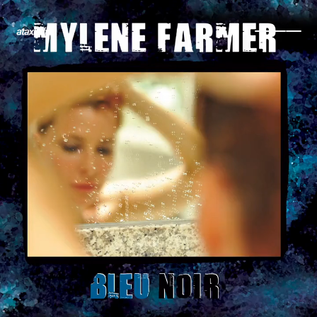
← Retour
Ajouter à ma collection
Ajouter à ma wishlist
Comparer cet objet
Voir ma collection