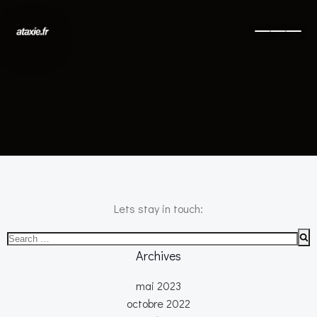
No posts found
Lets stay in touch:
Search
for:
Archives
mai 2023
octobre 2022