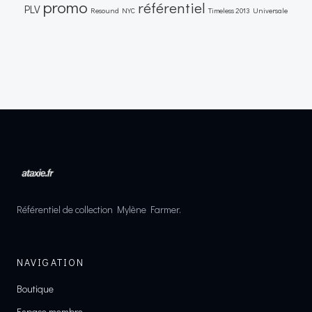
promo
référentiel
PLV
Resound NYC
Timeless 2013
Universale
Référentiel de collection Mylène Farmer.
NAVIGATION
Boutique
Espace membre