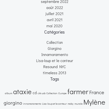
septembre 2022
août 2022
juillet 2021
avril 2021
mai 2020
Catégories
Collection
Giorgino
Innamoramento
Lisa-loup et le conteur
Resound NYC
timeless 2013
Tags
farmer
ataxie
France
cd
album
clé usb
Collection
Europe
Mylène
giorgino
innamoramento
Lisa-loup et le conteur
moby
murale