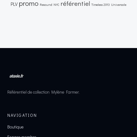
promo
référentiel
PLV
Resound NYC
Timeless 2013
Universale
Référentiel de collection Mylène Farmer.
NAVIGATION
Boutique
Espace membre