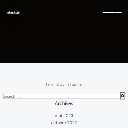
No posts found
Lets stay in touch:
Search
for:
Archives
mai 2023
octobre 2022