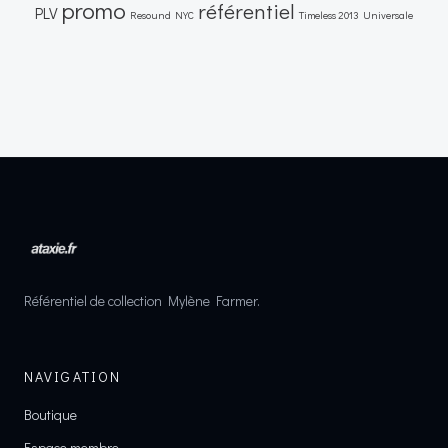
promo
référentiel
PLV
Resound NYC
Timeless 2013
Universale
Référentiel de collection Mylène Farmer.
NAVIGATION
Boutique
Espace membre