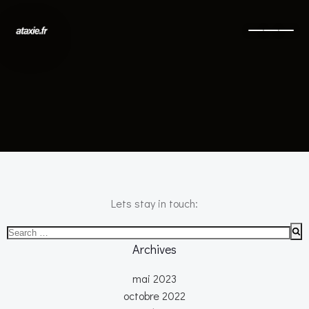
No posts found
Lets stay in touch:
Search
for:
Archives
mai 2023
octobre 2022