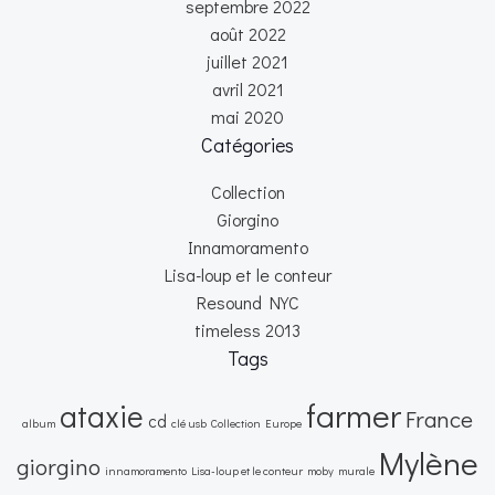
septembre 2022
août 2022
juillet 2021
avril 2021
mai 2020
Catégories
Collection
Giorgino
Innamoramento
Lisa-loup et le conteur
Resound NYC
timeless 2013
Tags
farmer
ataxie
France
cd
album
clé usb
Collection
Europe
Mylène
giorgino
innamoramento
Lisa-loup et le conteur
moby
murale