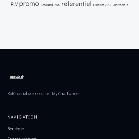
promo
référentiel
PLV
Resound NYC
Timeless 2013
Universale
Référentiel de collection Mylène Farmer.
NAVIGATION
Boutique
Espace membre