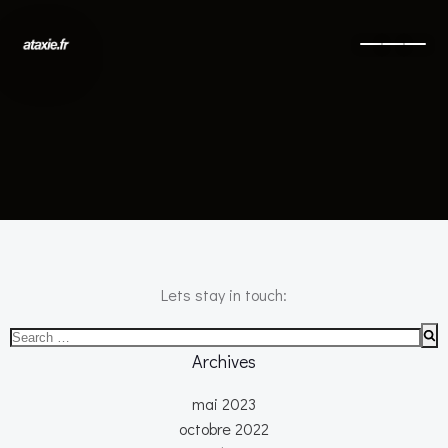
No posts found
Lets stay in touch:
Search
for:
Archives
mai 2023
octobre 2022