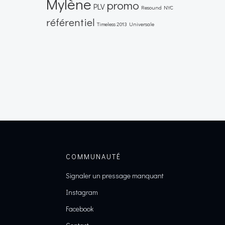
Mylène
promo
PLV
Resound NYC
référentiel
Timeless 2013
Universale
COMMUNAUTÉ
Signaler un pressage manquant
Instagram
Facebook