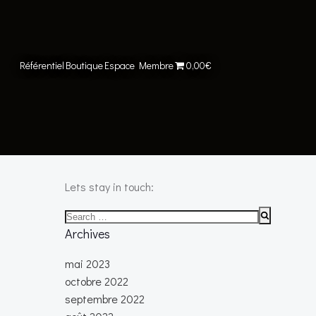
Référentiel
Boutique
Espace Membre
0,00€
Lets stay in touch:
Search
for:
Archives
mai 2023
octobre 2022
septembre 2022