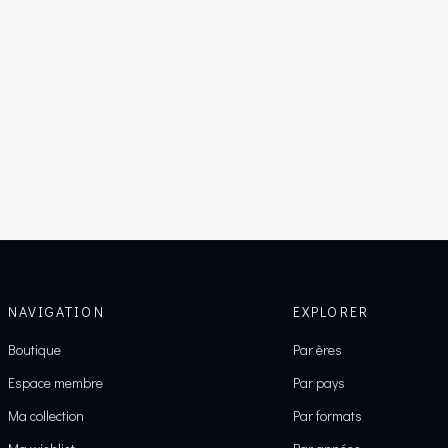
NAVIGATION
EXPLORER
Boutique
Par ères
Espace membre
Par pays
Ma collection
Par formats