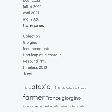
août 2022
juillet 2021
avril 2021
mai 2020
Catégories
Collection
Giorgino
Innamoramento
Lisa-loup et le conteur
Resound NYC
timeless 2013
Tags
ataxie
cd
album
clé usb
Collection
Europe
farmer
France
giorgino
innamoramento
Lisa-loup et le conteur
moby
murale