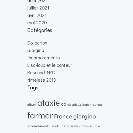
août 2022
juillet 2021
avril 2021
mai 2020
Catégories
Collection
Giorgino
Innamoramento
Lisa-loup et le conteur
Resound NYC
timeless 2013
Tags
ataxie
cd
album
clé usb
Collection
Europe
farmer
France
giorgino
innamoramento
Lisa-loup et le conteur
moby
murale