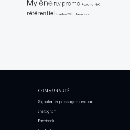
Mylène
promo
PLV
Resound NYC
référentiel
Timeless 2013
Universale
COMMUNAUTÉ
Signaler un pressage manquant
Instagram
Facebook