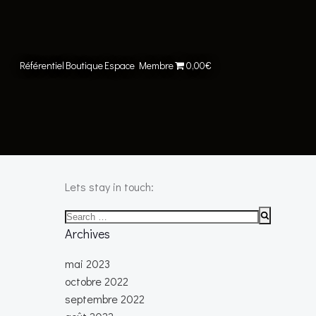
Référentiel
Boutique
Espace Membre
0,00€
Lets stay in touch:
Search
for:
Archives
mai 2023
octobre 2022
septembre 2022