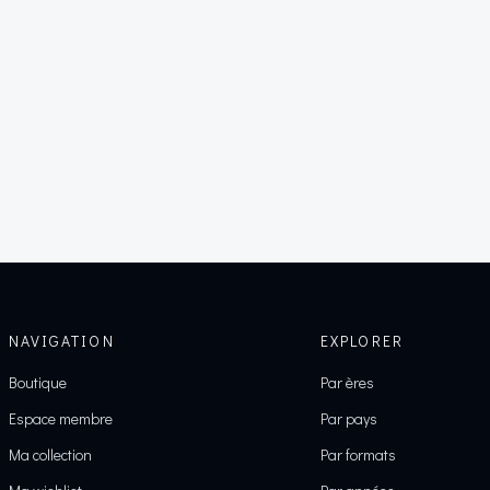
NAVIGATION
EXPLORER
Boutique
Par ères
Espace membre
Par pays
Ma collection
Par formats