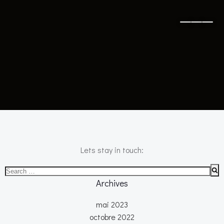
No posts found
Lets stay in touch:
Search
for:
Archives
mai 2023
octobre 2022