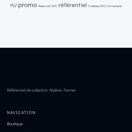
promo
référentiel
PLV
Resound NYC
Timeless 2013
Universale
Référentiel de collection Mylène Farmer.
NAVIGATION
Boutique