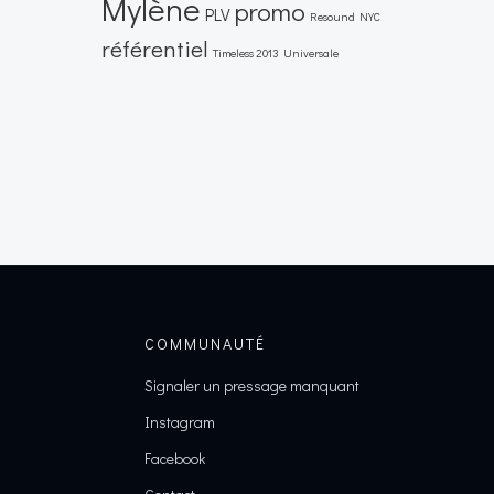
Mylène
promo
PLV
Resound NYC
référentiel
Timeless 2013
Universale
COMMUNAUTÉ
Signaler un pressage manquant
Instagram
Facebook