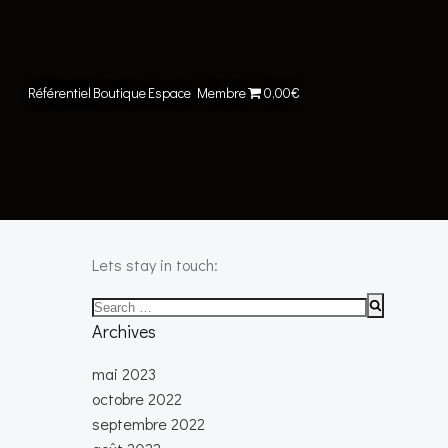
Référentiel
Boutique
Espace Membre
0,00€
Lets stay in touch:
Search
for:
Archives
mai 2023
octobre 2022
septembre 2022