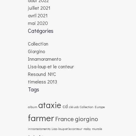
août 2022
juillet 2021
avril 2021
mai 2020
Catégories
Collection
Giorgino
Innamoramento
Lisa-loup et le conteur
Resound NYC
timeless 2013
Tags
ataxie
cd
album
clé usb
Collection
Europe
farmer
France
giorgino
innamoramento
Lisa-loup et le conteur
moby
murale