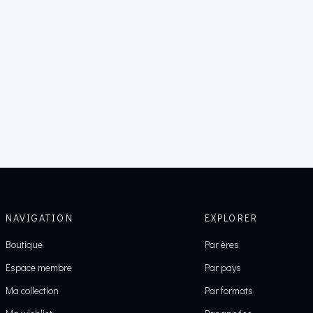
NAVIGATION
EXPLORER
Boutique
Par ères
Espace membre
Par pays
Ma collection
Par formats