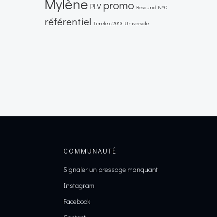
Mylène
promo
PLV
Resound NYC
référentiel
Timeless 2013
Universale
COMMUNAUTÉ
Signaler un pressage manquant
Instagram
Facebook